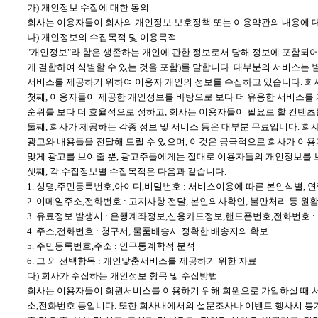
가) 개인정보 수집에 대한 동의
회사는 이용자들이 회사의 개인정보 보호정책 또는 이용약관의 내용에 대
나) 개인정보의 수집목적 및 이용목적
"개인정보"라 함은 생존하는 개인에 관한 정보로서 당해 정보에 포함되어
게 결합하여 식별할 수 있는 것을 포함)를 말합니다. 대부분의 서비스는
서비스를 제공하기 위하여 이용자 개인의 정보를 수집하고 있습니다. 회사
첫째, 이용자들이 제공한 개인정보를 바탕으로 보다 더 유용한 서비스를
순위를 보다 더 효율적으로 정하고, 회사는 이용자들이 필요로 할 컨텐츠
둘째, 회사가 제공하는 각종 정보 및 서비스 등은 대부분 무료입니다. 
광고와 내용들을 전달해 드릴 수 있으며, 이것은 궁극적으로 회사가 이
맞게 광고를 보여줄 뿐, 광고주들에게는 절대로 이용자들의 개인정보를 
셋째, 각 수집정보별 수집목적은 다음과 같습니다.
1. 성명,주민등록번호,아이디,비밀번호 : 서비스이용에 따른 본인식별, 
2. 이메일주소,전화번호 : 고지사항 전달, 본인의사확인, 불만처리 등 
3. 유료정보 발생시 : 은행계좌정보,신용카드정보,핸드폰번호,전화번호 
4. 주소,전화번호 : 청구서, 물품배송시 정확한 배송지의 확보
5. 주민등록번호,주소 : 인구통계학적 분석
6. 그 외 선택항목 : 개인맟춤서비스를 제공하기 위한 자료
다) 회사가 수집하는 개인정보 항목 및 수집방법
회사는 이용자들이 회원서비스를 이용하기 위해 회원으로 가입하실 때 서
소,전화번호 등입니다. 또한 회사내에서의 설문조사나 이벤트 행사시 통계